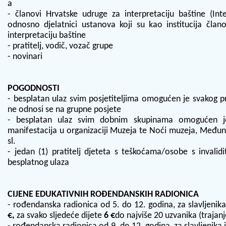
a
- članovi Hrvatske udruge za interpretaciju baštine (Inte
odnosno djelatnici ustanova koji su kao institucija član
interpretaciju baštine
- pratitelj, vodič, vozač grupe
- novinari
POGODNOSTI
- besplatan ulaz svim posjetiteljima omogućen je svakog p
ne odnosi se na grupne posjete
- besplatan ulaz svim dobnim skupinama omogućen je
manifestacija u organizaciji Muzeja te Noći muzeja, Među
sl.
- jedan (1) pratitelj djeteta s teškoćama/osobe s invalid
besplatnog ulaza
CIJENE EDUKATIVNIH ROĐENDANSKIH RADIONICA
- rođendanska radionica od 5. do 12. godina, za slavljenika
€,
za svako sljedeće dijete
6 €
do najviše 20 uzvanika (trajanj