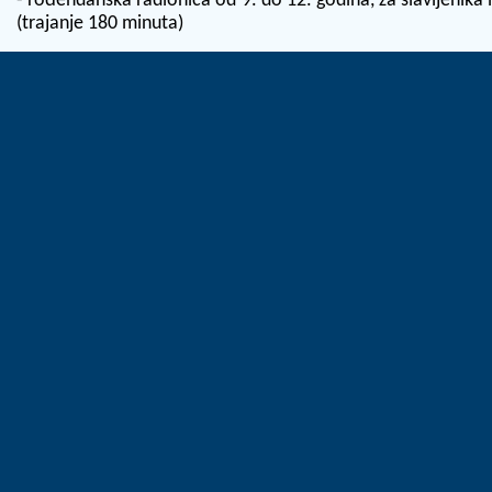
- rođendanska radionica od 9. do 12. godina, za slavljenika 
(trajanje 180 minuta)