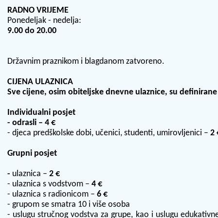
RADNO VRIJEME
Ponedeljak - nedelja:
9.00 do 20.00
Državnim praznikom i blagdanom zatvoreno.
CIJENA ULAZNICA
Sve cijene, osim obiteljske dnevne ulaznice, su definiran
Individualni posjet
- odrasli – 4 €
- djeca predškolske dobi, učenici, studenti, umirovljenici –
2 
Grupni posjet
-
ulaznica
–
2 €
- ulaznica s vodstvom –
4 €
- ulaznica s radionicom –
6 €
- grupom se smatra 10 i više osoba
- uslugu stručnog vodstva za grupe, kao i uslugu edukativn