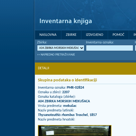
NASLOVNA
ZBIRKE
IZDVOJENO
POMOĆ
I
Zbirka:
Inventarna oznaka:
>> NAPREDNO PRETRAŽIVANJE
DETALJI
Skupina podataka o identifikaciji
Inventarna oznaka:
PMR-02824
Oznaka u zbirci:
2207
Oznaka kataloga (zbirke):
A04 ZBIRKA MORSKIH MEKUŠACA
Vrsta predmeta:
mekušac
Naziv predmeta latinski:
Thysanoteuthis rhombus
Troschel, 1857
Naziv predmeta hrvatski: