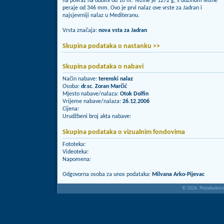
na povraz na dubini od 10 m. Težine je 1272 g, s dužinom leđne
peraje od 346 mm. Ovo je prvi nalaz ove vrste za Jadran i
najsjevrniji nalaz u Mediteranu.
Vrsta značaja:
nova vsta za Jadran
Skupina podataka o nastanku >>
Skupina podataka o nabavi
Način nabave:
terenski nalaz
Osoba:
dr.sc. Zoran Marčić
Mjesto nabave/nalaza:
Otok Dolfin
Vrijeme nabave/nalaza:
26.12.2006
Cijena:
Urudžbeni broj akta nabave:
Skupina podataka o vizualnim fondovima
Fototeka:
Videoteka:
Napomena:
Odgovorna osoba za unos podataka:
Milvana Arko-Pijevac
© 2026. Prirodoslovni