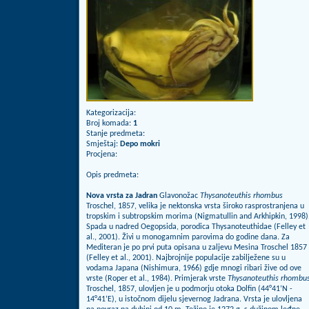
Kategorizacija:
Broj komada:
1
Stanje predmeta:
Smještaj:
Depo mokri
Procjena:
Opis predmeta:
Nova vrsta za Jadran
Glavonožac
Thysanoteuthis rhombus
Troschel, 1857, velika je nektonska vrsta široko rasprostranjena u
tropskim i subtropskim morima (Nigmatullin and Arkhipkin, 1998)
Spada u nadred Oegopsida, porodica Thysanoteuthidae (Felley et
al., 2001). Živi u monogamnim parovima do godine dana. Za
Mediteran je po prvi puta opisana u zaljevu Mesina Troschel 1857
(Felley et al., 2001). Najbrojnije populacije zabilježene su u
vodama Japana (Nishimura, 1966) gdje mnogi ribari žive od ove
vrste (Roper et al., 1984). Primjerak vrste
Thysanoteuthis rhombu
Troschel, 1857, ulovljen je u podmorju otoka Dolfin (44°41’N -
14°41’E), u istočnom dijelu sjevernog Jadrana. Vrsta je ulovljena